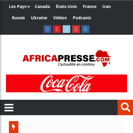
Les Pays
Canada
États-Unis
France
Iran
Russie
Ukraine
Vidéos
Podcasts
Le Camero