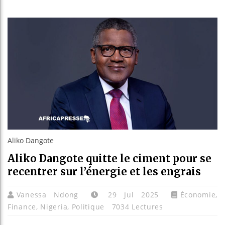
Bassirou 
Côte d’Iv
Tunisie :
Ceuta : R
Aliko Dangote
Aliko Dangote quitte le ciment pour se
recentrer sur l’énergie et les engrais
Vanessa Ndong
29 Jul 2025
Économie
,
Finance
,
Nigeria
,
Politique
7034 Lectures