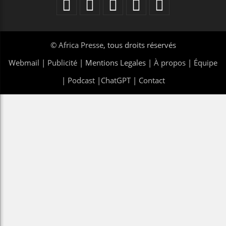
©
Africa Presse
, tous droits réservés
Webmail
|
Publicité
| Mentions Legales |
À propos
|
Équipe
|
Podcast
|
ChatGPT
|
Contact