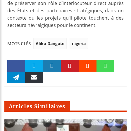
de préserver son rôle d’interlocuteur direct auprès
des États et des partenaires stratégiques, dans un
contexte où les projets qu’il pilote touchent à des
secteurs névralgiques pour le continent.
Aliko Dangote
nigeria
MOTS CLÉS
Faceboo
Twitter
linkedin
Pinteres
Reddit
WhatsAp
k
Telegra
Email
t
pt
m
Articles Similaires