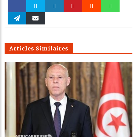
Faceboo
Twitter
linkedin
Pinteres
Reddit
WhatsAp
k
Telegra
Email
t
pt
m
Articles Similaires