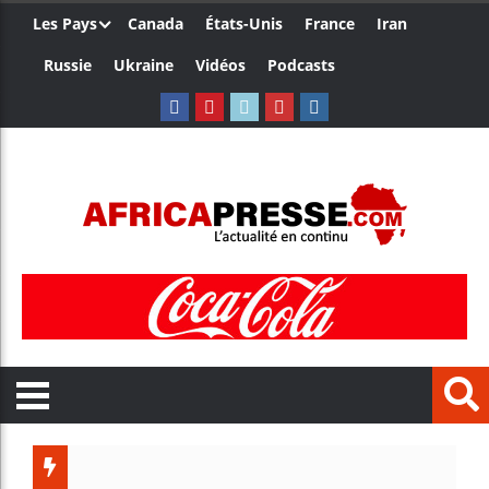
Les Pays
Canada
États-Unis
France
Iran
Russie
Ukraine
Vidéos
Podcasts
Trump 