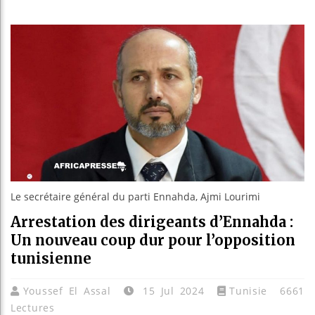
Les je
Guinée
Réforme
Bénin 
Le secrétaire général du parti Ennahda, Ajmi Lourimi
Arrestation des dirigeants d’Ennahda :
Un nouveau coup dur pour l’opposition
tunisienne
Youssef El Assal
15 Jul 2024
Tunisie
6661
Lectures