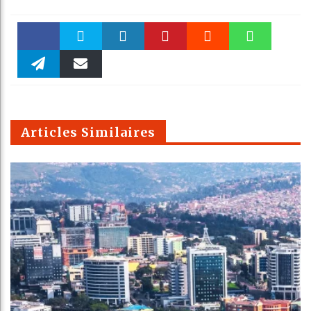
Faceboo
Twitter
linkedin
Pinteres
Reddit
WhatsAp
k
Telegra
Email
t
pt
m
Articles Similaires