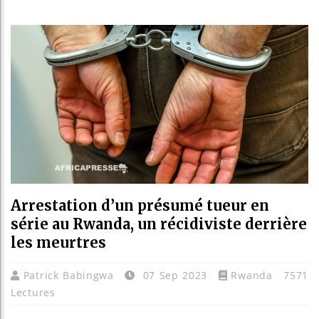
Les je
Guinée
Réforme
Bénin :
Arrestation d’un présumé tueur en
série au Rwanda, un récidiviste derrière
les meurtres
Patrick Babingwa
07 Sep 2023
Rwanda
7571
Lectures