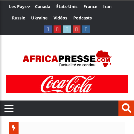
Les Pays
Canada
États-Unis
France
Iran
Russie
Ukraine
Vidéos
Podcasts
Trump 