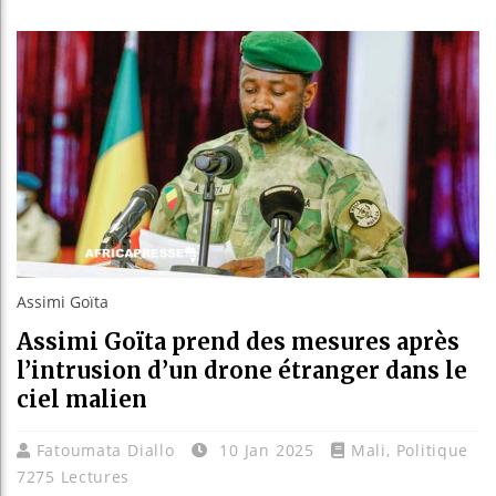
Les jeun
Guinée :
Réforme 
Bénin : 
Assimi Goïta
Assimi Goïta prend des mesures après
l’intrusion d’un drone étranger dans le
ciel malien
Fatoumata Diallo
10 Jan 2025
Mali
,
Politique
7275 Lectures