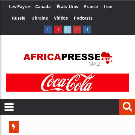
Les Pays
Canada
États-Unis
France
Iran
Russie
Ukraine
Vidéos
Podcasts
Trump n