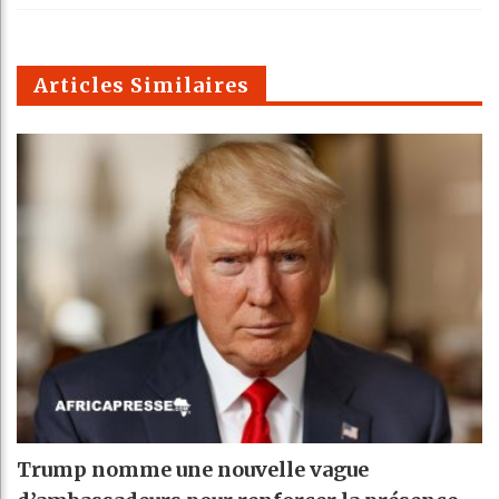
k
Telegra
Email
t
pt
m
Articles Similaires
Trump nomme une nouvelle vague