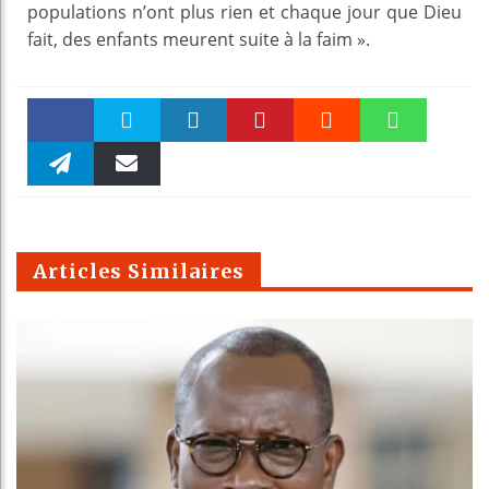
populations n’ont plus rien et chaque jour que Dieu
fait, des enfants meurent suite à la faim ».
Faceboo
Twitter
linkedin
Pinteres
Reddit
WhatsAp
k
Telegra
Email
t
pt
m
Articles Similaires