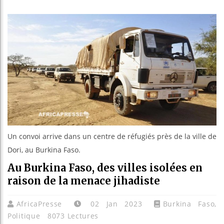
Aliko 
Le Cam
Bassir
Côte d’
Tunisi
Un convoi arrive dans un centre de réfugiés près de la ville de
Dori, au Burkina Faso.
Au Burkina Faso, des villes isolées en
raison de la menace jihadiste
AfricaPresse
02 Jan 2023
Burkina Faso
,
Politique
8073 Lectures