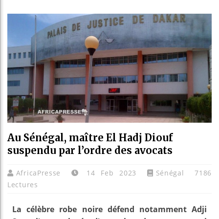
Guinée
Réforme
Bénin 
Aliko 
Au Sénégal, maître El Hadj Diouf
suspendu par l’ordre des avocats
AfricaPresse
14 Feb 2023
Sénégal
7186
Lectures
La célèbre robe noire défend notamment Adji