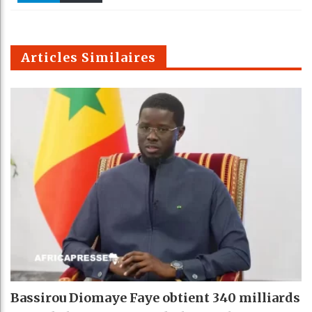
k
Telegra
Email
t
pt
m
Articles Similaires
Bassirou Diomaye Faye obtient 340 milliards