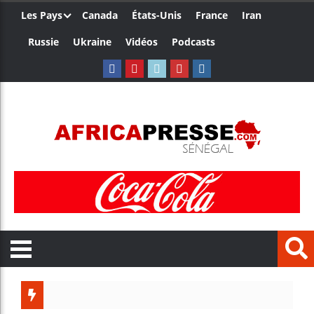
Les Pays
Canada
États-Unis
France
Iran
Russie
Ukraine
Vidéos
Podcasts
Les je