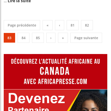
...
Lire la suite
Page précédente
«
‹
81
82
83
84
85
›
»
Page suivante