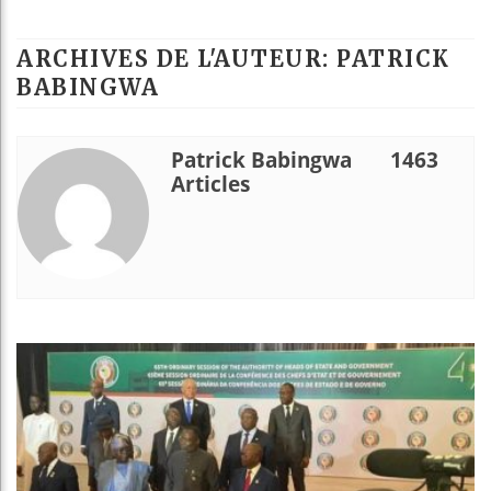
Le Cameroun et 
ARCHIVES DE L'AUTEUR: PATRICK
Bassirou Diomay
BABINGWA
Côte d’Ivoire : 
Patrick Babingwa
1463
Tunisie : la cr
Articles