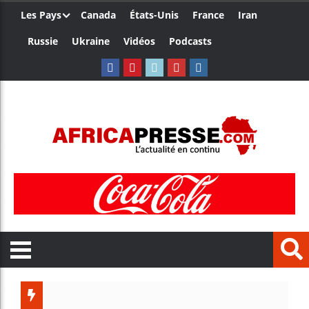
Les Pays
Canada
États-Unis
France
Iran
Russie
Ukraine
Vidéos
Podcasts
Aliko Dangote e