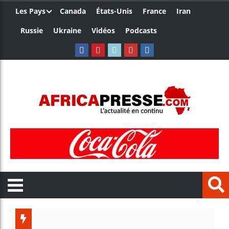
Les Pays
Canada
États-Unis
France
Iran
Russie
Ukraine
Vidéos
Podcasts
Trump no