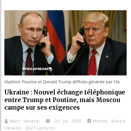
Les jeun
Guinée :
Réforme é
Bénin : 
Vladimir Poutine et Donald Trump @Photo générée par l'IA
Ukraine : Nouvel échange téléphonique
entre Trump et Poutine, mais Moscou
campe sur ses exigences
Marc Senecal
03 Jul 2025
Monde
,
Russie
,
Ukraine
6527 Lectures