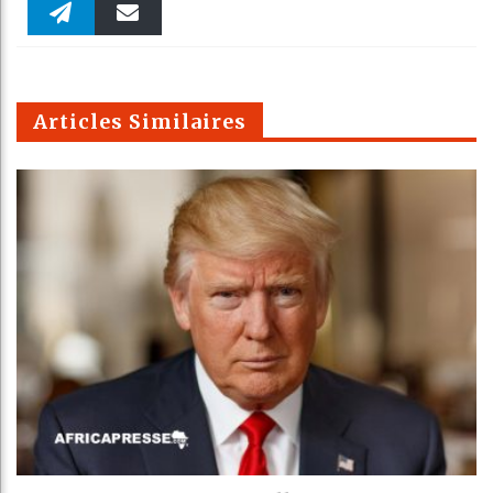
Faceboo
Twitter
linkedin
Pinteres
Reddit
WhatsAp
k
Telegra
Email
t
pt
m
Articles Similaires