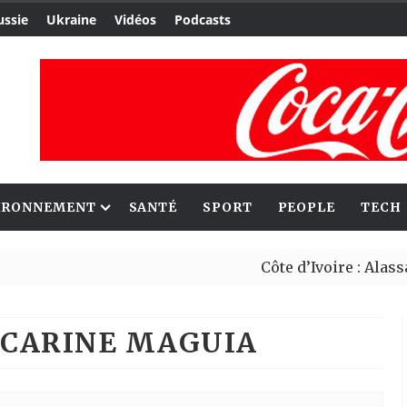
ussie
Ukraine
Vidéos
Podcasts
IRONNEMENT
SANTÉ
SPORT
PEOPLE
TECH
Côte d’Ivoire : Alassane Ouattara
Migrants : Rome et Kigali avancen
: CARINE MAGUIA