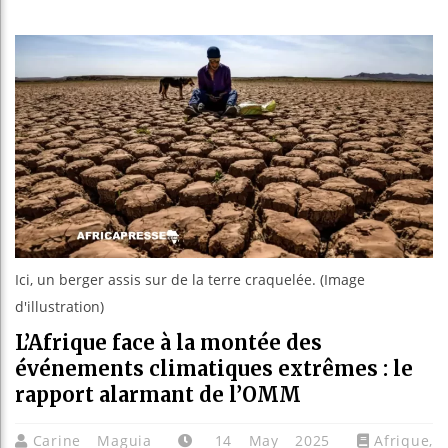
Bassirou Di
Côte d’Ivoi
Tunisie : l
Ceuta : Rab
Ici, un berger assis sur de la terre craquelée. (Image
d'illustration)
L’Afrique face à la montée des
événements climatiques extrêmes : le
rapport alarmant de l’OMM
Carine Maguia
14 May 2025
Afrique
,