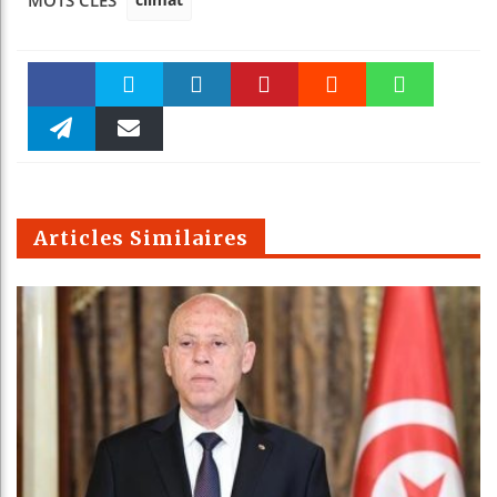
MOTS CLÉS
Faceboo
Twitter
linkedin
Pinteres
Reddit
WhatsAp
k
Telegra
Email
t
pt
m
Articles Similaires