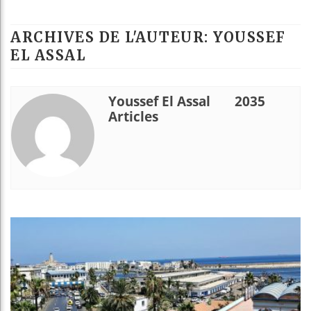
Bassirou Diom
ARCHIVES DE L'AUTEUR: YOUSSEF
Côte d’Ivoire
EL ASSAL
Tunisie : la 
Youssef El Assal
2035
Ceuta : Rabat
Articles