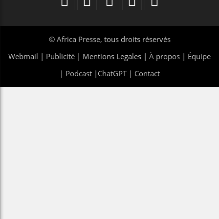
©
Africa Presse
, tous droits réservés
Webmail
|
Publicité
| Mentions Legales |
À propos
|
Équipe
|
Podcast
|
ChatGPT
|
Contact