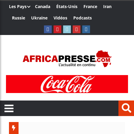
Les Pays
Canada
États-Unis
France
Iran
Russie
Ukraine
Vidéos
Podcasts
Le Cameroun e