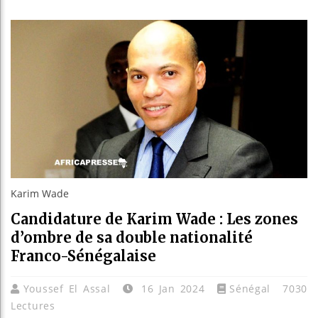
Les je
Guinée
Réforme
Bénin :
Karim Wade
Candidature de Karim Wade : Les zones
d’ombre de sa double nationalité
Franco-Sénégalaise
Youssef El Assal
16 Jan 2024
Sénégal
7030
Lectures