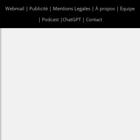
Webmail
|
Publicité
| Mentions Legales |
À propos
|
Équipe
|
Podcast
|
ChatGPT
|
Contact