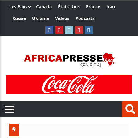
Les Pays
Canada
États-Unis
France
Iran
Russie
Ukraine
Vidéos
Podcasts
Trump 