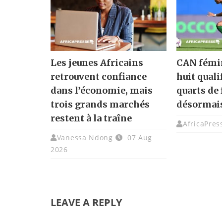
Les jeunes Africains
CAN fémin
retrouvent confiance
huit quali
dans l’économie, mais
quarts de 
trois grands marchés
désormai
restent à la traîne
AfricaPres
Vanessa Ndong
07 Aug
2026
LEAVE A REPLY