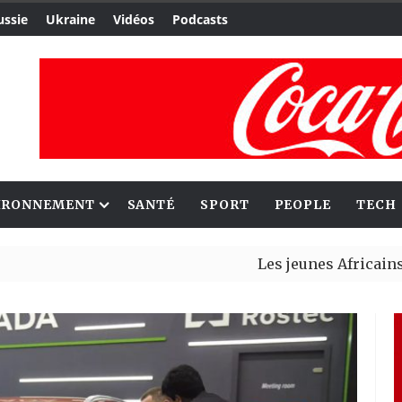
ussie
Ukraine
Vidéos
Podcasts
IRONNEMENT
SANTÉ
SPORT
PEOPLE
TECH
Les jeunes Africains retrouve
Aliko Dangote et Mark Carney 