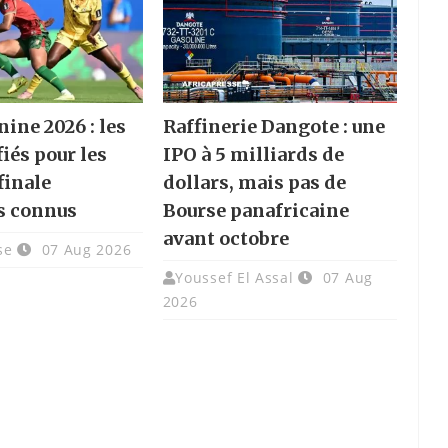
ine 2026 : les
Raffinerie Dangote : une
fiés pour les
IPO à 5 milliards de
finale
dollars, mais pas de
s connus
Bourse panafricaine
avant octobre
se
07 Aug 2026
Youssef El Assal
07 Aug
2026