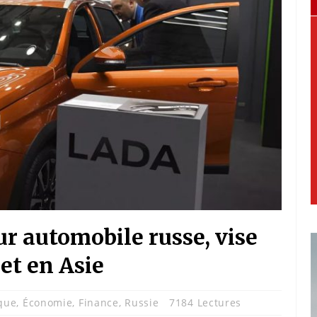
ur automobile russe, vise
et en Asie
que
,
Économie
,
Finance
,
Russie
7184 Lectures