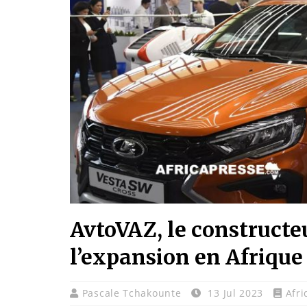
AvtoVAZ, le constructe
l’expansion en Afrique 
Pascale Tchakounte
13 Jul 2023
Afri