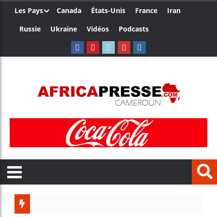
Les Pays
Canada
États-Unis
France
Iran
Russie
Ukraine
Vidéos
Podcasts
Les je