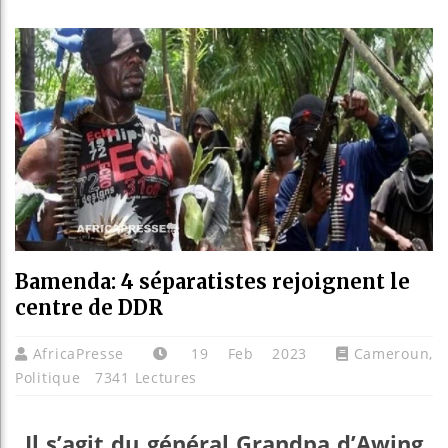
Guinée
Réforme
Bénin 
Aliko 
Bamenda: 4 séparatistes rejoignent le
centre de DDR
AfricaPresse
19 Feb 2023
Cameroun
,
Politique
7341 Lectures
Il s’agit du général Grandpa d’Awing