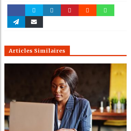
Faceboo
Twitter
linkedin
Pinteres
Reddit
WhatsAp
k
Telegra
Email
t
pt
m
Articles Similaires