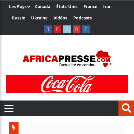
Les Pays
Canada
États-Unis
France
Iran
Russie
Ukraine
Vidéos
Podcasts
Les jeun