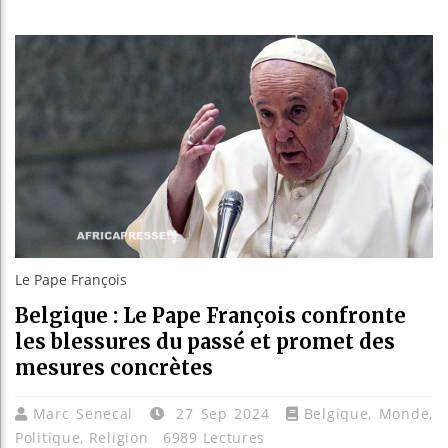
Guinée 
Réforme 
Bénin : 
Aliko Da
Le Pape François
Belgique : Le Pape François confronte
les blessures du passé et promet des
mesures concrètes
Marc Senecal
27 Sep 2024
Belgique
,
Monde
,
Politique
,
Religion
6989 Lectures