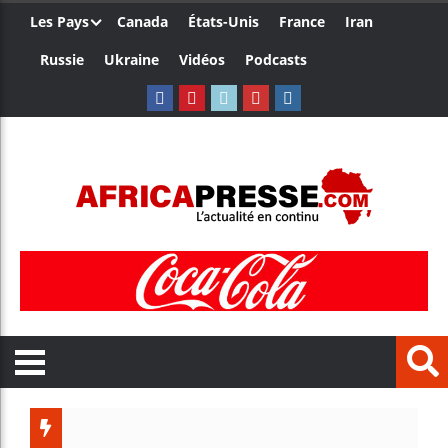
Les Pays
Canada
États-Unis
France
Iran
Russie
Ukraine
Vidéos
Podcasts
Le Camer