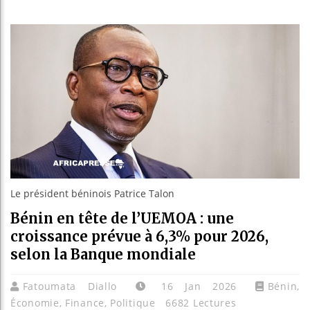
Bassirou
Côte d’I
Tunisie 
Ceuta : R
Le président béninois Patrice Talon
Bénin en tête de l’UEMOA : une
croissance prévue à 6,3% pour 2026,
selon la Banque mondiale
Fatoumata Diallo
16 Jan 2026
Bénin
,
Économie
,
Finance
,
Politique
6682 Lectures