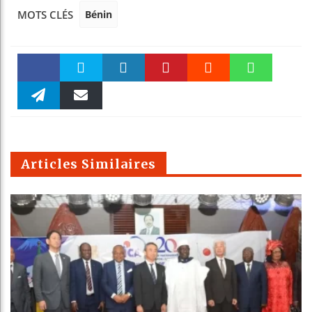
Bénin
MOTS CLÉS
Faceboo
Twitter
linkedin
Pinteres
Reddit
WhatsAp
k
Telegra
Email
t
pt
m
Articles Similaires