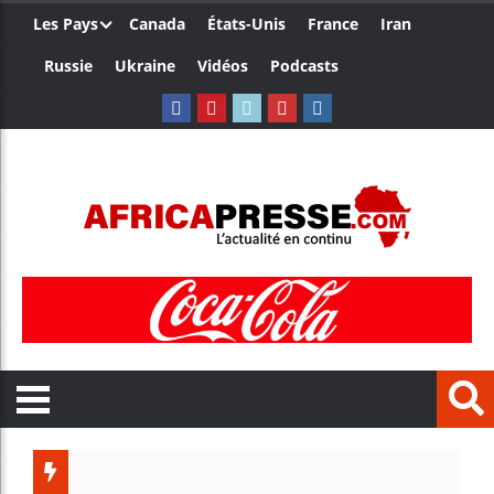
Les Pays
Canada
États-Unis
France
Iran
Russie
Ukraine
Vidéos
Podcasts
Ceuta : Ra