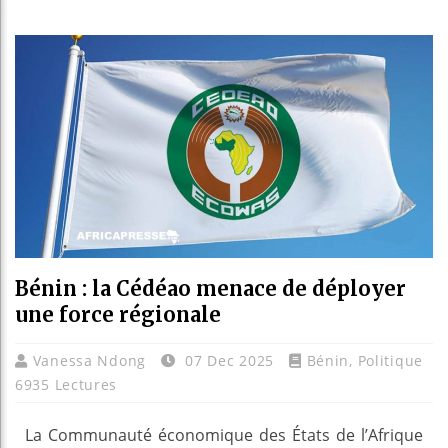
Réparation
Canada : 
Reboisemen
Bénin : la Cédéao menace de déployer
une force régionale
Vanessa Ndong
07 Dec 2025
Bénin
,
Politique
6935 Lectures
La Communauté économique des États de l’Afrique