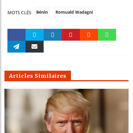
Bénin
Romuald Wadagni
MOTS CLÉS
Faceboo
Twitter
linkedin
Pinteres
Reddit
WhatsAp
k
Telegra
Email
t
pt
m
Articles Similaires