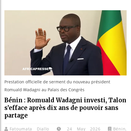
Les jeunes
Guinée : N
Réforme éle
Bénin : Pa
Prestation officielle de serment du nouveau président
Romuald Wadagni au Palais des Congrès
Bénin : Romuald Wadagni investi, Talon
s’efface après dix ans de pouvoir sans
partage
Fatoumata Diallo
24 May 2026
Bénin
,