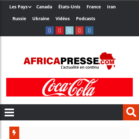
Les Pays
Canada
États-Unis
France
Iran
Russie
Ukraine
Vidéos
Podcasts
Trump nom