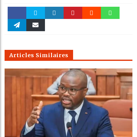
Faceboo
Twitter
linkedin
Pinteres
Reddit
WhatsAp
k
Telegra
Email
t
pt
m
Articles Similaires