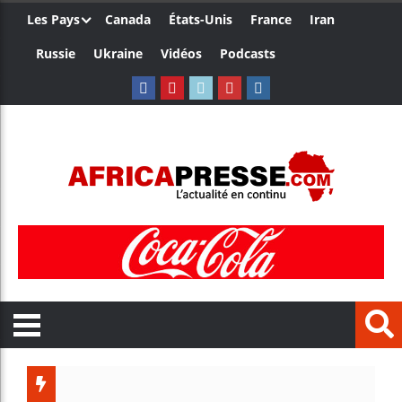
Les Pays
Canada
États-Unis
France
Iran
Russie
Ukraine
Vidéos
Podcasts
Le Cam