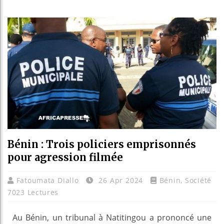
Bassir
Côte d
Tunisi
Ceuta 
Bénin : Trois policiers emprisonnés
pour agression filmée
Fatoumata Diallo
26 Apr 2024
Bénin
,
Société
7023 Lectures
Au Bénin, un tribunal à Natitingou a prononcé une