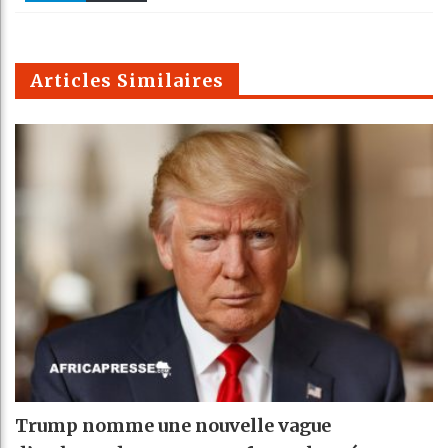
k
Telegra
Email
t
pt
m
Articles Similaires
Trump nomme une nouvelle vague