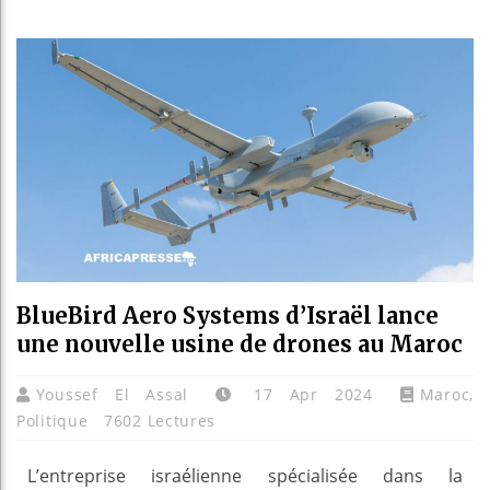
Les jeun
Guinée 
Réforme 
Bénin : 
BlueBird Aero Systems d’Israël lance
une nouvelle usine de drones au Maroc
Youssef El Assal
17 Apr 2024
Maroc
,
Politique
7602 Lectures
L’entreprise israélienne spécialisée dans la