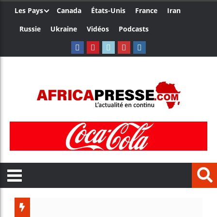
Les Pays
Canada
États-Unis
France
Iran
Russie
Ukraine
Vidéos
Podcasts
Trump n