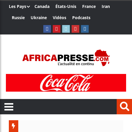
Les Pays
Canada
États-Unis
France
Iran
Russie
Ukraine
Vidéos
Podcasts
Les jeun