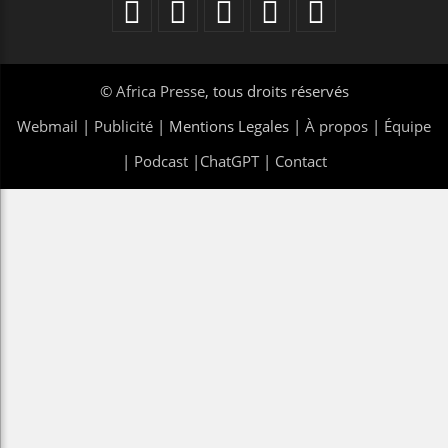
©
Africa Presse
, tous droits réservés
Webmail
|
Publicité
| Mentions Legales |
À propos
|
Équipe
|
Podcast
|
ChatGPT
|
Contact