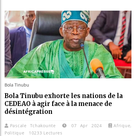
Guinée 
Réforme 
Bénin : 
Aliko Da
Bola Tinubu
Bola Tinubu exhorte les nations de la
CEDEAO à agir face à la menace de
désintégration
Pascale Tchakounte
07 Apr 2024
Afrique
,
Politique
10233 Lectures