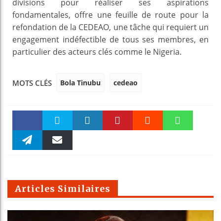
divisions pour réaliser ses aspirations
fondamentales, offre une feuille de route pour la
refondation de la CEDEAO, une tâche qui requiert un
engagement indéfectible de tous ses membres, en
particulier des acteurs clés comme le Nigeria.
Bola Tinubu
cedeao
MOTS CLÉS
Faceboo
Twitter
linkedin
Pinteres
Reddit
WhatsAp
k
Telegra
Email
t
pt
m
Articles Similaires