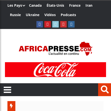
Les Pays
Canada
États-Unis
France
Iran
Russie
Ukraine
Vidéos
Podcasts
Trump