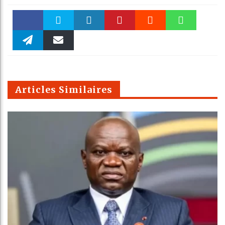
Faceboo
Twitter
linkedin
Pinteres
Reddit
WhatsAp
k
Telegra
Email
t
pt
m
Articles Similaires