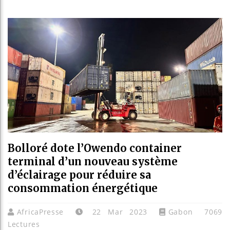
Les je
Guiné
Réform
Bénin 
Bolloré dote l’Owendo container
terminal d’un nouveau système
d’éclairage pour réduire sa
consommation énergétique
AfricaPresse
22 Mar 2023
Gabon
7069
Lectures