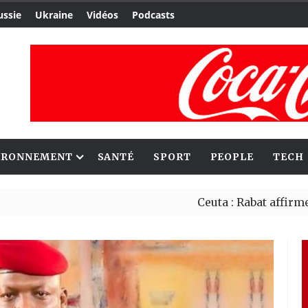
ussie
Ukraine
Vidéos
Podcasts
IRONNEMENT
SANTÉ
SPORT
PEOPLE
TECH
Ceuta : Rabat affirme avoir a
Reboisement : l’Éthiopie éta