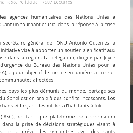
na Faso
,
Politique
7507 Lectures
des agences humanitaires des Nations Unies a
t un tournant crucial dans la réponse à la crise
u secrétaire général de l’ONU Antonio Guterres, a
initiative vise à apporter un soutien significatif aux
ise dans la région. La délégation, dirigée par Joyce
s d’urgence du Bureau des Nations Unies pour la
), a pour objectif de mettre en lumière la crise et
s communautés affectées.
 des pays les plus démunis du monde, partage ses
n du Sahel est en proie à des conflits incessants. Les
 chaos et forçant des milliers d’habitants à fuir.
 (IASC), en tant que plateforme de coordination
 dans la prise de décisions stratégiques visant à
légation a prévu des rencontres avec des hauts