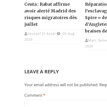
Ceuta : Rabat affirme
Réparatio
avoir alerté Madrid des
l’esclavag
risques migratoires dès
Spire » de
juillet
d’Angleter
braises de
Youssef El Assal
05 Aug
2026
Marc Sene
2026
LEAVE A REPLY
Your email address will not be published.
Requ
Comment
*