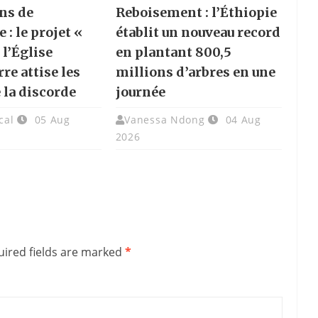
ns de
Reboisement : l’Éthiopie
e : le projet «
établit un nouveau record
 l’Église
en plantant 800,5
re attise les
millions d’arbres en une
 la discorde
journée
cal
05 Aug
Vanessa Ndong
04 Aug
2026
ired fields are marked
*