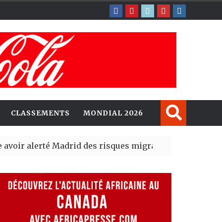
CLASSEMENTS
MONDIAL 2026
lerté Madrid des risques migratoires dès juillet
| 05 Aug 
blit un nouveau record en plantant 800,5 millions d’arb