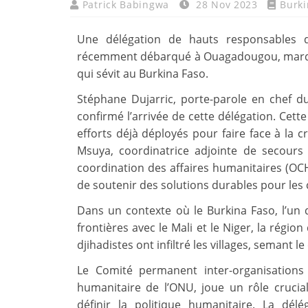
Patrick Babingwa
28 Nov 2023
Burki
Une délégation de hauts responsables 
récemment débarqué à Ouagadougou, marquan
qui sévit au Burkina Faso.
Stéphane Dujarric, porte-parole en chef d
confirmé l’arrivée de cette délégation. Cette 
efforts déjà déployés pour faire face à la cr
Msuya, coordinatrice adjointe de secour
coordination des affaires humanitaires (OCHA
de soutenir des solutions durables pour le
Dans un contexte où le Burkina Faso, l’un
frontières avec le Mali et le Niger, la régio
djihadistes ont infiltré les villages, semant le
Le Comité permanent inter-organisations
humanitaire de l’ONU, joue un rôle crucial
définir la politique humanitaire. La dé