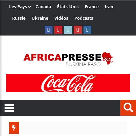
Les Pays
Canada
États-Unis
France
Iran
Russie
Ukraine
Vidéos
Podcasts
Les jeun