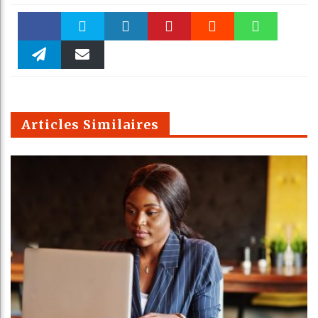
Faceboo
Twitter
linkedin
Pinteres
Reddit
WhatsAp
k
Telegra
Email
t
pt
m
Articles Similaires