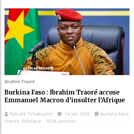
Guinée :
Réforme 
Bénin : 
Aliko Da
Ibrahim Traoré
Burkina Faso : Ibrahim Traoré accuse
Emmanuel Macron d’insulter l’Afrique
Pascale Tchakounte
14 Jan 2025
Burkina Faso
,
France
,
Politique
7038 Lectures