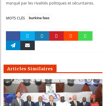
marqué par les rivalités politiques et sécuritaires.
burkina faso
MOTS CLÉS
Faceboo
Twitter
linkedin
Pinteres
Reddit
WhatsAp
k
Telegra
Email
t
pt
m
Articles Similaires