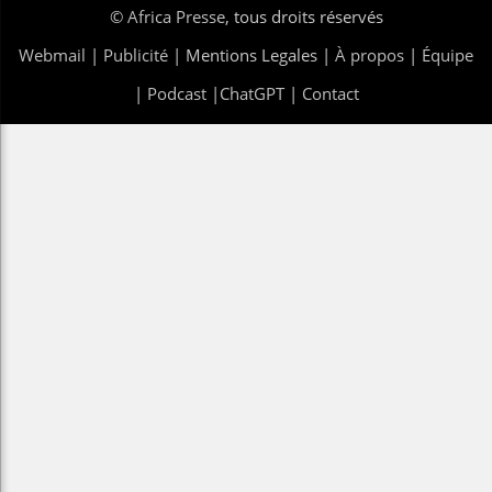
©
Africa Presse
, tous droits réservés
Webmail
|
Publicité
| Mentions Legales |
À propos
|
Équipe
|
Podcast
|
ChatGPT
|
Contact