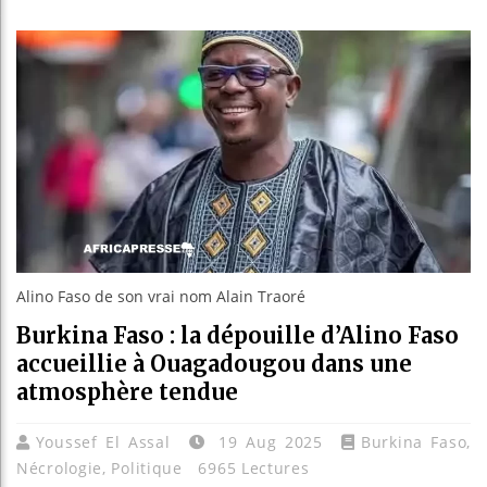
Bassirou 
Côte d’Ivo
Tunisie :
Ceuta : Ra
Alino Faso de son vrai nom Alain Traoré
Burkina Faso : la dépouille d’Alino Faso
accueillie à Ouagadougou dans une
atmosphère tendue
Youssef El Assal
19 Aug 2025
Burkina Faso
,
Nécrologie
,
Politique
6965 Lectures