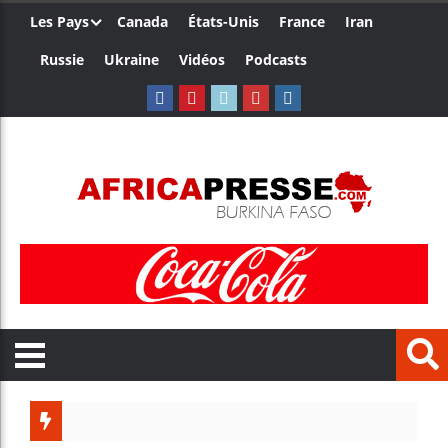
Les Pays
Canada
États-Unis
France
Iran
Russie
Ukraine
Vidéos
Podcasts
Le Camerou