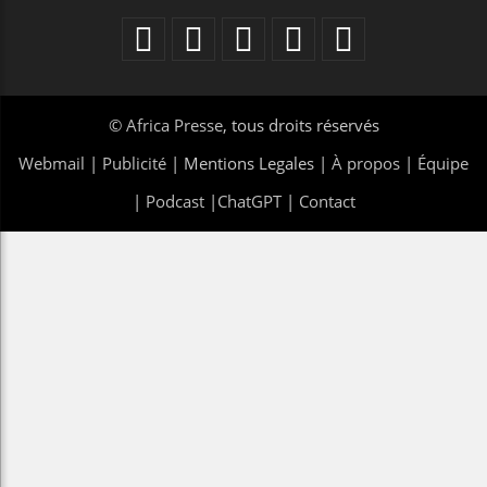
©
Africa Presse
, tous droits réservés
Webmail
|
Publicité
| Mentions Legales |
À propos
|
Équipe
|
Podcast
|
ChatGPT
|
Contact