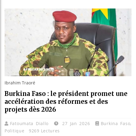
Guinée : 
Réforme él
Bénin : Pa
Aliko Dang
Ibrahim Traoré
Burkina Faso : le président promet une
accélération des réformes et des
projets dès 2026
Fatoumata Diallo
27 Jan 2026
Burkina Faso
,
Politique
9269 Lectures