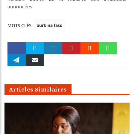
annoncées.
burkina faso
MOTS CLÉS
Faceboo
Twitter
linkedin
Pinteres
Reddit
WhatsAp
k
Telegra
Email
t
pt
m
Articles Similaires