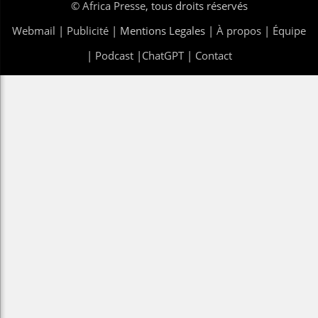
©
Africa Presse
, tous droits réservés
Webmail
|
Publicité
| Mentions Legales |
À propos
|
Équipe
|
Podcast
|
ChatGPT
|
Contact