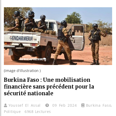
Réparatio
Canada : 
Reboiseme
(image d'illustration )
Burkina Faso : Une mobilisation
financière sans précédent pour la
sécurité nationale
Youssef El Assal
09 Feb 2024
Burkina Faso
,
Politique
6968 Lectures