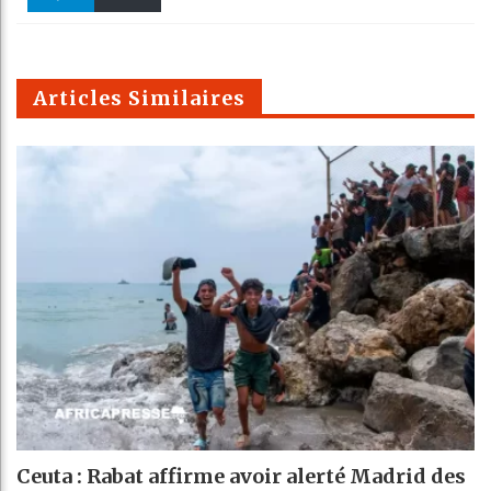
k
Telegra
Email
t
pt
m
Articles Similaires
Ceuta : Rabat affirme avoir alerté Madrid des