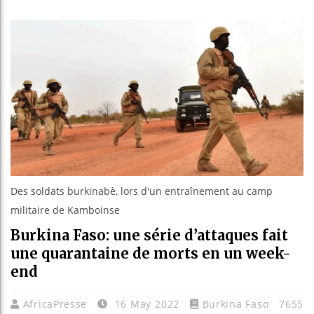
Réparatio
Canada :
Reboisem
Des soldats burkinabè, lors d'un entraînement au camp
militaire de Kamboinse
Burkina Faso: une série d’attaques fait
une quarantaine de morts en un week-
end
AfricaPresse
16 May 2022
Burkina Faso
7655