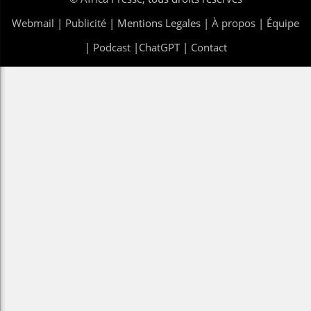
Webmail
|
Publicité
| Mentions Legales |
À propos
|
Équipe
|
Podcast
|
ChatGPT
|
Contact