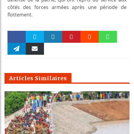
côtés des forces armées après une période de
flottement.
Faceboo
Twitter
linkedin
Pinteres
Reddit
WhatsAp
k
Telegra
Email
t
pt
m
Articles Similaires