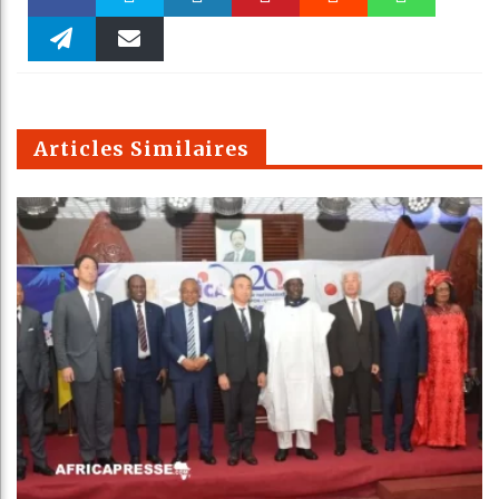
Faceboo
Twitter
linkedin
Pinteres
Reddit
WhatsAp
k
Telegra
Email
t
pt
m
Articles Similaires