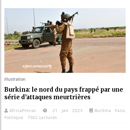
Bassi
Côte 
Tunis
Ceuta
Illustration
Burkina: le nord du pays frappé par une
série d’attaques meurtrières
AfricaPresse
21 Jan 2023
Burkina Faso
,
Politique
7502 Lectures