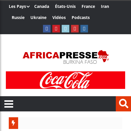
Les Pays
Canada
États-Unis
France
Iran
Russie
Ukraine
Vidéos
Podcasts
Le Ca