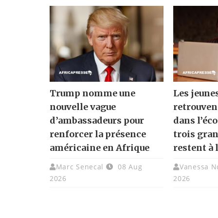
Trump nomme une
Les jeune
nouvelle vague
retrouven
d’ambassadeurs pour
dans l’éc
renforcer la présence
trois gra
américaine en Afrique
restent à 
Marc Senecal
08 Aug
Vanessa N
2026
2026