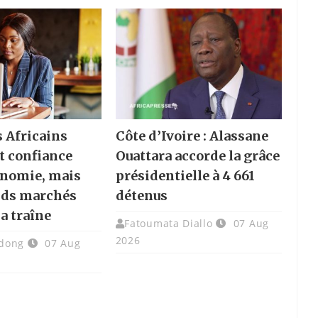
s Africains
Côte d’Ivoire : Alassane
t confiance
Ouattara accorde la grâce
onomie, mais
présidentielle à 4 661
nds marchés
détenus
la traîne
Fatoumata Diallo
07 Aug
2026
dong
07 Aug