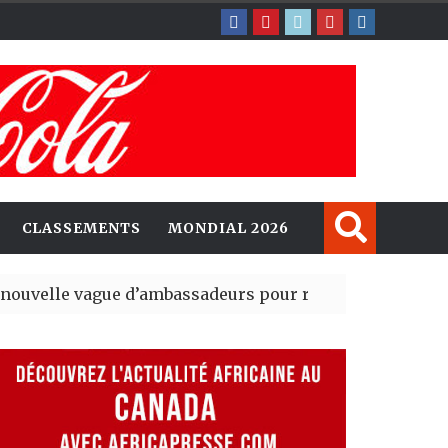
CLASSEMENTS
MONDIAL 2026
ague d’ambassadeurs pour renforcer la présence amér
sident du tout premier Sénat issu de la réforme constit