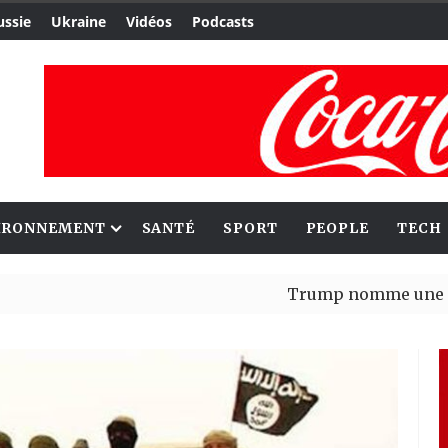
ussie
Ukraine
Vidéos
Podcasts
IRONNEMENT
SANTÉ
SPORT
PEOPLE
TECH
Trump nomme une nouvelle v
Bénin : Patrice Talon élu pré