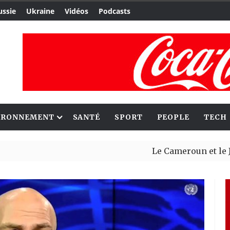
ussie
Ukraine
Vidéos
Podcasts
IRONNEMENT
SANTÉ
SPORT
PEOPLE
TECH
Le Cameroun et le Japon ren
Ceuta : Rabat affirme avoir 