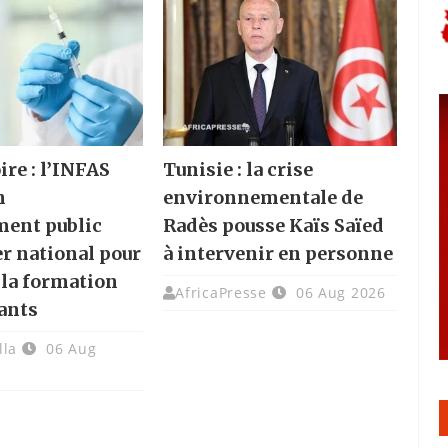
ire : l’INFAS
Tunisie : la crise
n
environnementale de
ment public
Radès pousse Kaïs Saïed
er national pour
à intervenir en personne
 la formation
AfricaPresse
06 Aug 2026
ants
lla
06 Aug