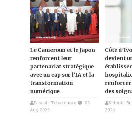
Le Cameroun et le Japon
Côte d’Ivo
renforcent leur
devient u
partenariat stratégique
établisse
avec un cap sur l’IA et la
hospitali
transformation
renforcer
numérique
des soign
Pascale Tchakounte
06
Sidonie Be
Aug 2026
2026