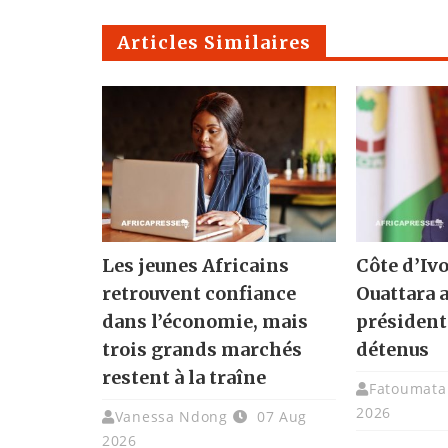
Articles Similaires
Les jeunes Africains
Côte d’Ivo
retrouvent confiance
Ouattara 
dans l’économie, mais
présidenti
trois grands marchés
détenus
restent à la traîne
Fatoumata 
2026
Vanessa Ndong
07 Aug
2026