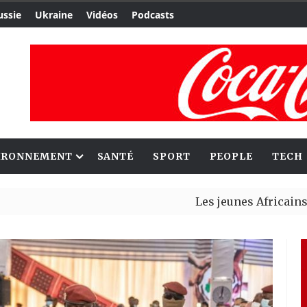
ussie
Ukraine
Vidéos
Podcasts
IRONNEMENT
SANTÉ
SPORT
PEOPLE
TECH
Les jeunes Africains retrouve
Aliko Dangote et Mark Carney 