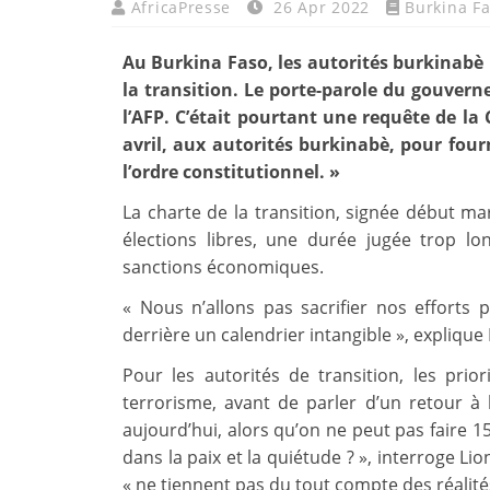
AfricaPresse
26 Apr 2022
Burkina F
Au Burkina Faso, les autorités burkinabè
la transition. Le porte-parole du gouverne
l’AFP. C’était pourtant une requête de la 
avril, aux autorités burkinabè, pour fo
l’ordre constitutionnel. »
La charte de la transition, signée début mar
élections libres, une durée jugée trop 
sanctions économiques.
« Nous n’allons pas sacrifier nos efforts
derrière un calendrier intangible », explique
Pour les autorités de transition, les priori
terrorisme, avant de parler d’un retour à l
aujourd’hui, alors qu’on ne peut pas faire 15
dans la paix et la quiétude ? », interroge Li
« ne tiennent pas du tout compte des réalités