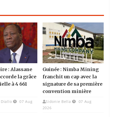
ire : Alassane
Guinée : Nimba Mining
accorde la grâce
franchit un cap avec la
elle à 4 661
signature de sa première
convention minière
Diallo
07 Aug
Sidonie Bella
07 Aug
2026