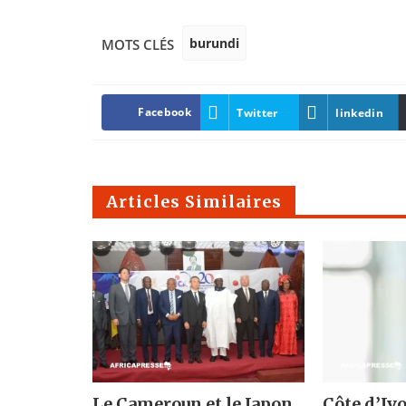
burundi
MOTS CLÉS
Facebook
Twitter
linkedin
Articles Similaires
Le Cameroun et le Japon
Côte d’Ivo