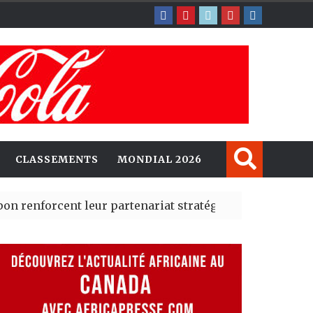
CLASSEMENTS
MONDIAL 2026
ent leur partenariat stratégique avec un cap sur l’IA e
té Madrid des risques migratoires dès juillet
| 05 Aug 202