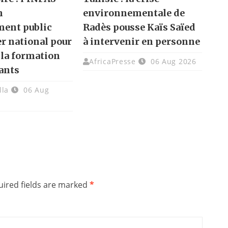
n
environnementale de
ment public
Radès pousse Kaïs Saïed
er national pour
à intervenir en personne
 la formation
AfricaPresse
06 Aug 2026
ants
lla
06 Aug
ired fields are marked
*