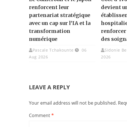
renforcent leur
devient u
partenariat stratégique
établisse
avec un cap sur l’IA et la
hospitali
transformation
renforcer
numérique
des soign
Pascale Tchakounte
06
Sidonie Be
Aug 2026
2026
LEAVE A REPLY
Your email address will not be published.
Requ
Comment
*