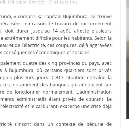
ndi
,
Politique
,
Société
7131 Lectures
rundi, y compris sa capitale Bujumbura, se trouve
énéralisées, en raison de travaux de raccordement
ui doit durer jusqu’au 14 août, affecte plusieurs
e extrêmement difficile pour les habitants. Selon la
eau et de l’électricité, ces coupures, déjà aggravées
es conséquences économiques et sociales.
palement quatre des cinq provinces du pays, avec
s à Bujumbura, où certains quartiers sont privés
depuis plusieurs jours. Cette situation entraîne la
vices, notamment des banques qui annoncent sur
re de fonctionner normalement. L’administration
iments administratifs étant privés de courant. Le
lectricité et le carburant, exacerbe une crise déjà
icité s’inscrit dans un contexte de pénurie de