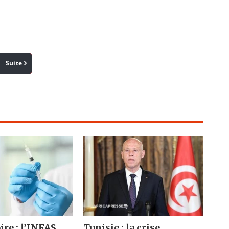
Suite
Pinterest
Reddit
Email
ire : l’INFAS
Tunisie : la crise