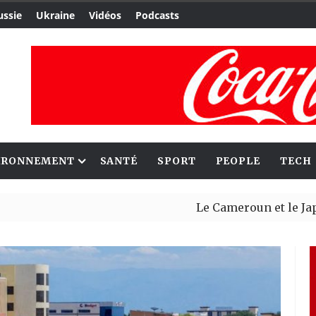
ussie
Ukraine
Vidéos
Podcasts
IRONNEMENT
SANTÉ
SPORT
PEOPLE
TECH
Le Cameroun et le Japon renforc
Ceuta : Rabat affirme avoir aler