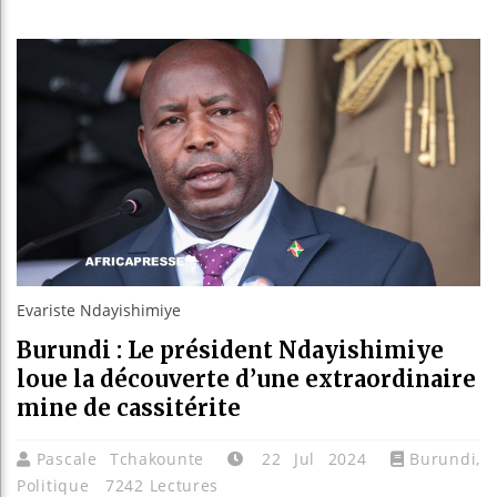
Les jeun
Guinée :
Réforme 
Bénin : 
Evariste Ndayishimiye
Burundi : Le président Ndayishimiye
loue la découverte d’une extraordinaire
mine de cassitérite
Pascale Tchakounte
22 Jul 2024
Burundi
,
Politique
7242 Lectures