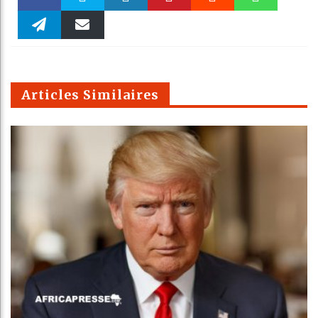
Faceboo
Twitter
linkedin
Pinteres
Reddit
WhatsAp
k
Telegra
Email
t
pt
m
Articles Similaires