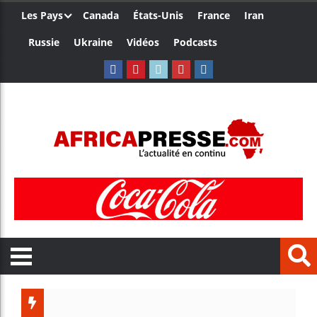
Les Pays
Canada
États-Unis
France
Iran
Russie
Ukraine
Vidéos
Podcasts
Trump n