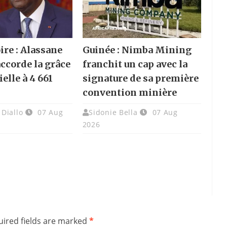
ire : Alassane
Guinée : Nimba Mining
accorde la grâce
franchit un cap avec la
elle à 4 661
signature de sa première
convention minière
Diallo
07 Aug
Sidonie Bella
07 Aug
2026
ired fields are marked
*