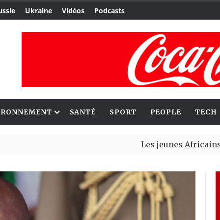
ussie
Ukraine
Vidéos
Podcasts
IRONNEMENT
SANTÉ
SPORT
PEOPLE
TECH
Les jeunes Africains retrouve
Aliko Dangote et Mark Carney