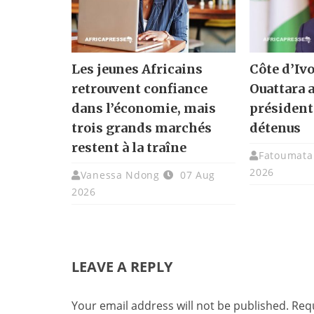
Les jeunes Africains
Côte d’Ivo
retrouvent confiance
Ouattara 
dans l’économie, mais
présidenti
trois grands marchés
détenus
restent à la traîne
Fatoumata 
2026
Vanessa Ndong
07 Aug
2026
LEAVE A REPLY
Your email address will not be published.
Requ