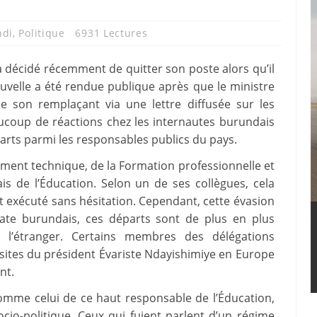
ndi
,
Politique
6931 Lectures
a décidé récemment de quitter son poste alors qu’il
nouvelle a été rendue publique après que le ministre
e son remplaçant via une lettre diffusée sur les
aucoup de réactions chez les internautes burundais
rts parmi les responsables publics du pays.
ement technique, de la Formation professionnelle et
is de l’Éducation. Selon un de ses collègues, cela
 exécuté sans hésitation. Cependant, cette évasion
ate burundais, ces départs sont de plus en plus
 à l’étranger. Certains membres des délégations
isites du président Évariste Ndayishimiye en Europe
nt.
omme celui de ce haut responsable de l’Éducation,
cio-politique. Ceux qui fuient parlent d’un régime