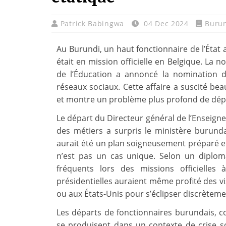
Patrick Babingwa
04 Dec 2024
Buru
Au Burundi, un haut fonctionnaire de l’État 
était en mission officielle en Belgique. La 
de l’Éducation a annoncé la nomination d
réseaux sociaux. Cette affaire a suscité be
et montre un problème plus profond de dépa
Le départ du Directeur général de l’Enseign
des métiers a surpris le ministère burunda
aurait été un plan soigneusement préparé et
n’est pas un cas unique. Selon un diplom
fréquents lors des missions officielles
présidentielles auraient même profité des v
ou aux États-Unis pour s’éclipser discrèteme
Les départs de fonctionnaires burundais, c
se produisent dans un contexte de crise so