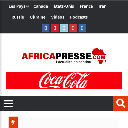
Les Pays
Canada
États-Unis
France
Iran
Russie
Ukraine
Vidéos
Podcasts
Trump n