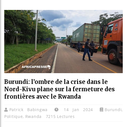
Les jeun
Guinée :
Réforme 
Bénin : 
Burundi: l’ombre de la crise dans le
Nord-Kivu plane sur la fermeture des
frontières avec le Rwanda
Patrick Babingwa
14 Jan 2024
Burundi
,
Politique
,
Rwanda
7215 Lectures