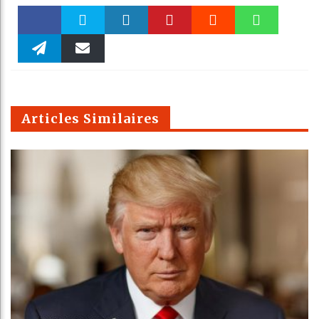
Faceboo
Twitter
linkedin
Pinteres
Reddit
WhatsAp
k
Telegra
Email
t
pt
m
Articles Similaires