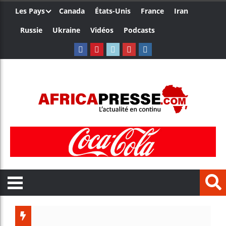
Les Pays
Canada
États-Unis
France
Iran
Russie
Ukraine
Vidéos
Podcasts
Les jeunes Afric