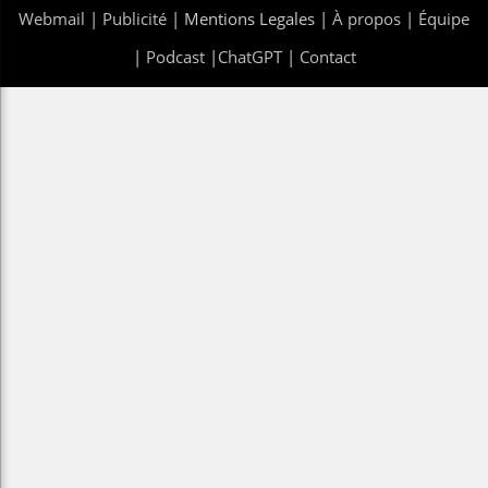
Webmail
|
Publicité
| Mentions Legales |
À propos
|
Équipe
|
Podcast
|
ChatGPT
|
Contact