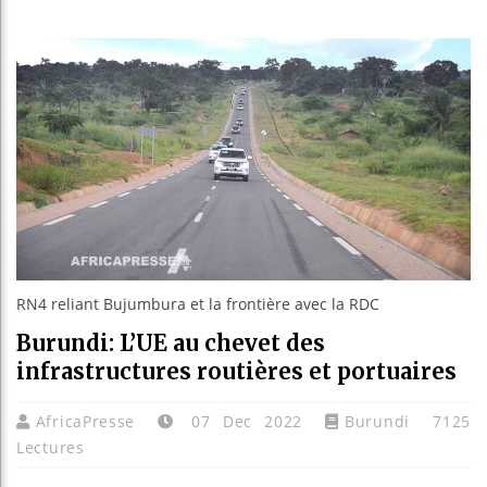
Guinée : Nimba M
Réforme électoral
Bénin : Patrice 
Aliko Dangote et
RN4 reliant Bujumbura et la frontière avec la RDC
Burundi: L’UE au chevet des
infrastructures routières et portuaires
AfricaPresse
07 Dec 2022
Burundi
7125
Lectures