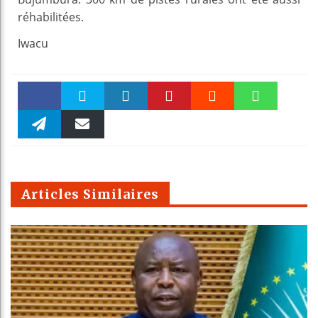
réhabilitées.
Iwacu
Faceboo
Twitter
linkedin
Pinteres
Reddit
WhatsAp
k
Telegra
Email
t
pt
m
Articles Similaires