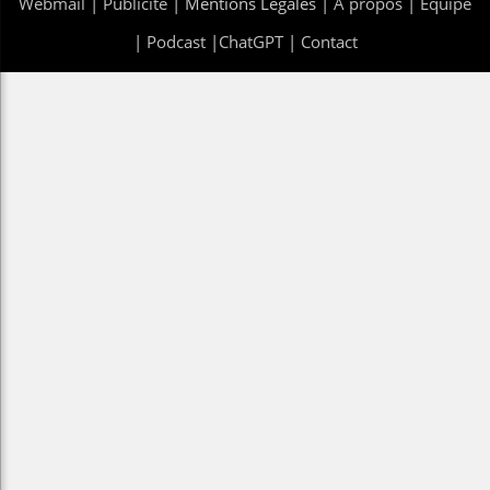
Webmail
|
Publicité
| Mentions Legales |
À propos
|
Équipe
|
Podcast
|
ChatGPT
|
Contact