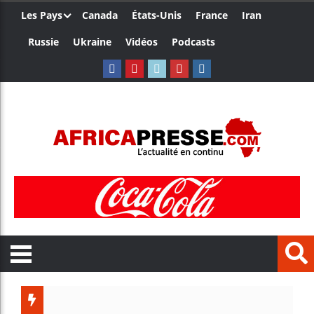
Les Pays
Canada
États-Unis
France
Iran
Russie
Ukraine
Vidéos
Podcasts
Trump no