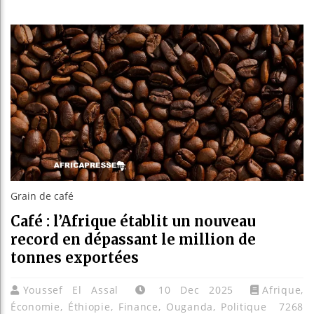
Les jeune
Guinée : 
Réforme él
Bénin : P
Grain de café
Café : l’Afrique établit un nouveau
record en dépassant le million de
tonnes exportées
Youssef El Assal
10 Dec 2025
Afrique
,
Économie
,
Éthiopie
,
Finance
,
Ouganda
,
Politique
7268