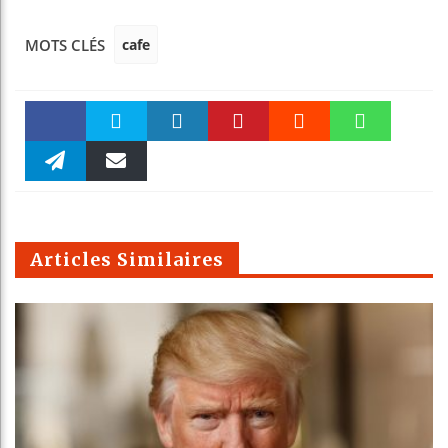
cafe
MOTS CLÉS
Faceboo
Twitter
linkedin
Pinteres
Reddit
WhatsAp
k
Telegra
Email
t
pt
m
Articles Similaires