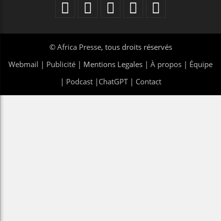
©
Africa Presse
, tous droits réservés
Webmail
|
Publicité
| Mentions Legales |
À propos
|
Équipe
|
Podcast
|
ChatGPT
|
Contact