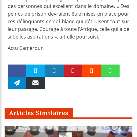
des personnes qui excellent dans le domaine. « Des
peines de prison devraient être mises en place pour
ces délinquants en col blanc qui détruisent tout sur
leur passage. Courage à toute l’Afrique, celle qui a de
si belles aspirations », a-t-elle poursuivi.
Actu Cameroun
Faceboo
Twitter
linkedin
Pinteres
Reddit
WhatsAp
k
Telegra
Email
t
pt
m
Articles Similaires