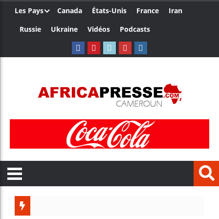
Les Pays
Canada
États-Unis
France
Iran
Russie
Ukraine
Vidéos
Podcasts
Le Ca