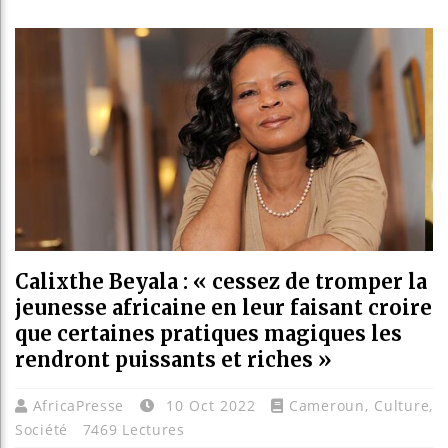
Bassi
Côte 
Tunis
Ceuta
Calixthe Beyala : « cessez de tromper la
jeunesse africaine en leur faisant croire
que certaines pratiques magiques les
rendront puissants et riches »
AfricaPresse
10 Oct 2022
Cameroun
,
Culture
,
Société
7469 Lectures