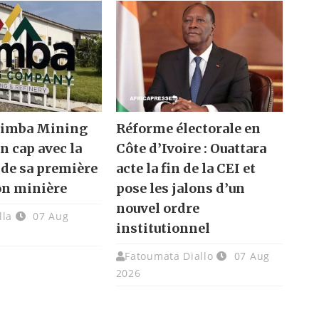
 Nimba Mining
Réforme électorale en
n cap avec la
Côte d’Ivoire : Ouattara
 de sa première
acte la fin de la CEI et
on minière
pose les jalons d’un
nouvel ordre
lla
07 Aug
institutionnel
Fatoumata Diallo
07 Aug
2026