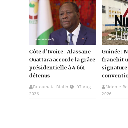
Côte d’Ivoire : Alassane
Guinée :
Ouattara accorde la grâce
franchit u
présidentielle à 4 661
signature
détenus
conventi
Fatoumata Diallo
07 Aug
Sidonie Be
2026
2026