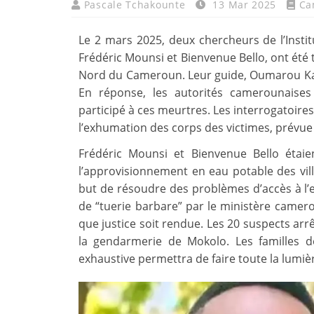
Pascale Tchakounte
13 Mar 2025
Ca
Le 2 mars 2025, deux chercheurs de l’Insti
Frédéric Mounsi et Bienvenue Bello, ont été t
Nord du Cameroun. Leur guide, Oumarou Kal
En réponse, les autorités camerounaises
participé à ces meurtres. Les interrogatoires
l’exhumation des corps des victimes, prévue
Frédéric Mounsi et Bienvenue Bello étai
l’approvisionnement en eau potable des vi
but de résoudre des problèmes d’accès à l’e
de “tuerie barbare” par le ministère camer
que justice soit rendue. Les 20 suspects arrê
la gendarmerie de Mokolo. Les familles d
exhaustive permettra de faire toute la lumièr