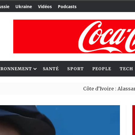
ussie
Ukraine
Vidéos
Podcasts
IRONNEMENT
SANTÉ
SPORT
PEOPLE
TECH
Côte d’Ivoire : Alassane Ouattar
Migrants : Rome et Kigali avanc