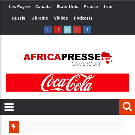
Les Pays
Canada
États-Unis
France
Iran
Russie
Ukraine
Vidéos
Podcasts
Trump n