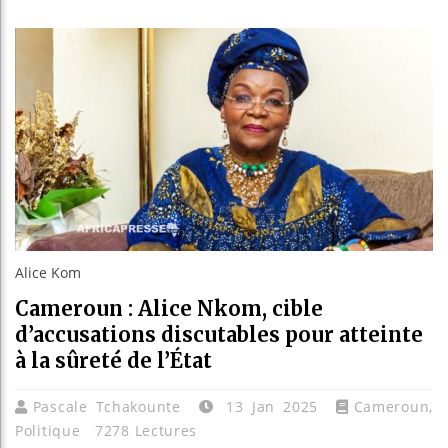
Les jeun
Guinée :
Réforme 
Bénin : 
Alice Kom
Cameroun : Alice Nkom, cible
d’accusations discutables pour atteinte
à la sûreté de l’État
Pascale Tchakounte
13 Jan 2025
Cameroun
,
Politique
7278 Lectures