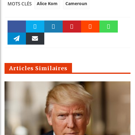
Alice Kom
Cameroun
MOTS CLÉS
Faceboo
Twitter
linkedin
Pinteres
Reddit
WhatsAp
k
Telegra
Email
t
pt
m
Articles Similaires