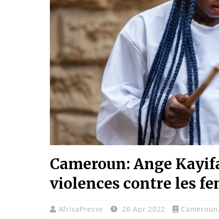
Cameroun: Ange Kayifa,
violences contre les 
AfricaPresse
26 Apr 2022
Cameroun