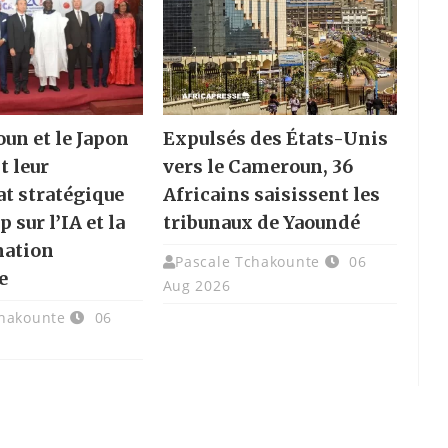
un et le Japon
Expulsés des États-Unis
t leur
vers le Cameroun, 36
at stratégique
Africains saisissent les
p sur l’IA et la
tribunaux de Yaoundé
mation
Pascale Tchakounte
06
e
Aug 2026
chakounte
06