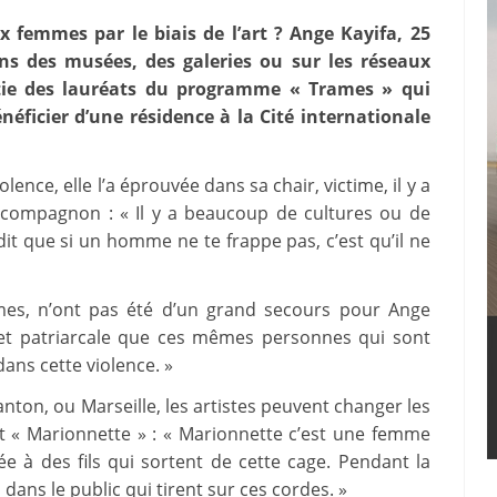
 femmes par le biais de l’art ? Ange Kayifa, 25
ns des musées, des galeries ou sur les réseaux
artie des lauréats du programme « Trames » qui
éficier d’une résidence à la Cité internationale
olence, elle l’a éprouvée dans sa chair, victime, il y a
compagnon : « Il y a beaucoup de cultures ou de
t que si un homme ne te frappe pas, c’est qu’il ne
times, n’ont pas été d’un grand secours pour Ange
e et patriarcale que ces mêmes personnes qui sont
ans cette violence. »
anton, ou Marseille, les artistes peuvent changer les
it « Marionnette » : « Marionnette c’est une femme
ée à des fils qui sortent de cette cage. Pendant la
ans le public qui tirent sur ces cordes. »