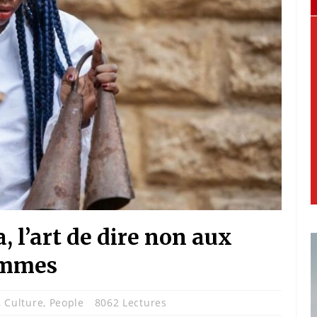
 l’art de dire non aux
femmes
,
Culture
,
People
8062 Lectures