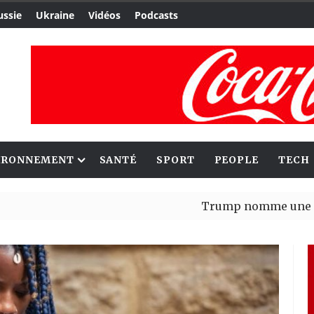
ussie
Ukraine
Vidéos
Podcasts
IRONNEMENT
SANTÉ
SPORT
PEOPLE
TECH
Trump nomme une nouvelle vag
Bénin : Patrice Talon élu prés