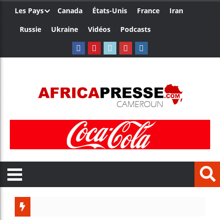
Les Pays
Canada
États-Unis
France
Iran
Russie
Ukraine
Vidéos
Podcasts
Les jeun