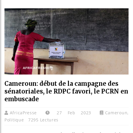
Guinée :
Réforme 
Bénin : 
Aliko Da
Cameroun: début de la campagne des
sénatoriales, le RDPC favori, le PCRN en
embuscade
AfricaPresse
27 Feb 2023
Cameroun
,
Politique
7295 Lectures