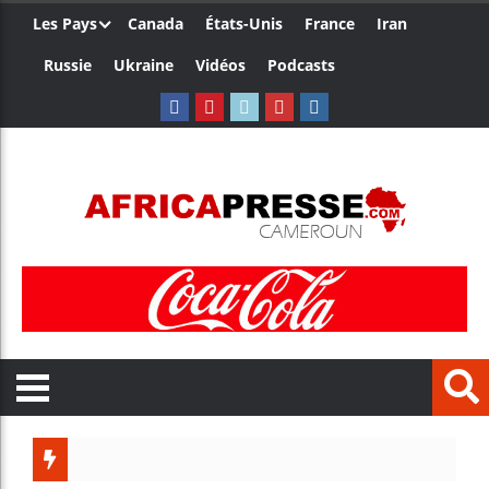
Les Pays
Canada
États-Unis
France
Iran
Russie
Ukraine
Vidéos
Podcasts
Trump n