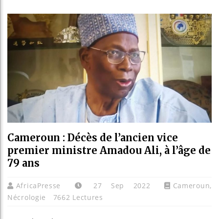
Les jeu
Guinée 
Réforme 
Bénin :
Cameroun : Décès de l’ancien vice
premier ministre Amadou Ali, à l’âge de
79 ans
AfricaPresse
27 Sep 2022
Cameroun
,
Nécrologie
7662 Lectures