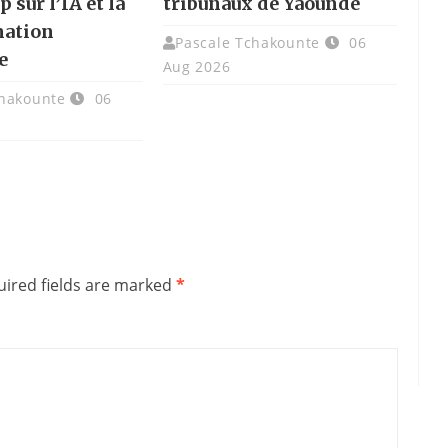
p sur l’IA et la
tribunaux de Yaoundé
mation
Pascale Tchakounte
06
e
Aug 2026
chakounte
06
ired fields are marked
*