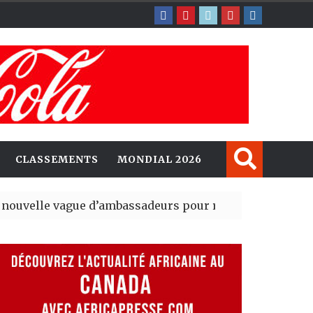
CLASSEMENTS
MONDIAL 2026
gue d’ambassadeurs pour renforcer la présence amér
sident du tout premier Sénat issu de la réforme constit