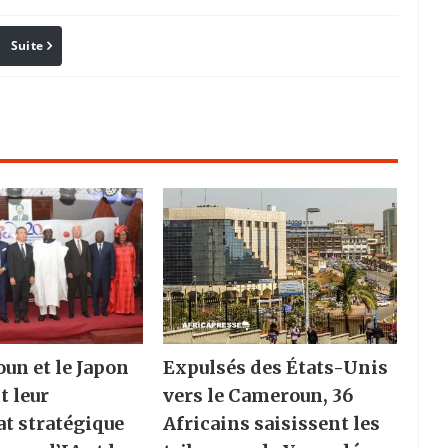
Suite
Pinterest
Reddit
Email
un et le Japon
Expulsés des États-Unis
t leur
vers le Cameroun, 36
at stratégique
Africains saisissent les