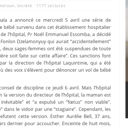
meroun
,
Société
7177 Lectures
ouala a annoncé ce mercredi 5 avril une série de
 de bébé survenu dans cet établissement hospitalier
r de l’hôpital, Pr Noël Emmanuel Essomba, a décidé
 Fonlon Dzelamonyuy qui aurait “accidentellement”
lus, deux sages-femmes ont été suspendues de toute
ière soit faite sur cette affaire”. Ces sanctions font
r la direction de l’hôpital Laquintinie, qui a été
où des voix s’élèvent pour dénoncer un vol de bébé
nseil de discipline ce jeudi 6 avril. Mais l’hôpital
 la version du directeur de l’hôpital, la maman est
inévitable” et “a expulsé un “fœtus” non viable”.
dans le vidoir par une “stagiaire”. Cependant, les
tent cette version. Esther Aurélie Bell, 37 ans,
ars dernier pour accoucher. Enceinte de huit mois,