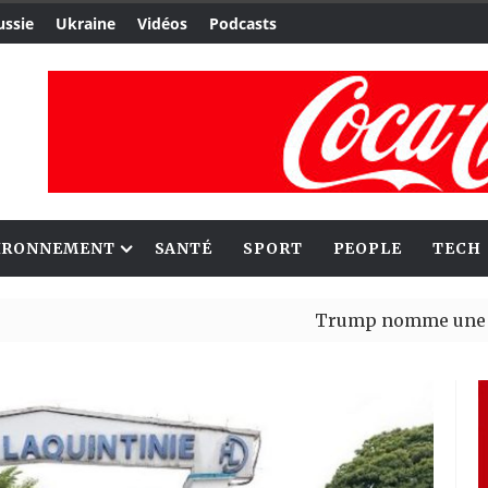
ussie
Ukraine
Vidéos
Podcasts
IRONNEMENT
SANTÉ
SPORT
PEOPLE
TECH
Trump nomme une nouvelle va
Bénin : Patrice Talon élu pré