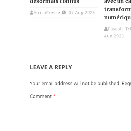
désormais connus
avec un ca
transfor
AfricaPresse
07 Aug 2026
numériqu
Pascale T
Aug 2026
LEAVE A REPLY
Your email address will not be published.
Requ
Comment
*