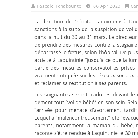
Pascale Tchakounte
06 Apr 2023
Ca
La direction de l’hôpital Laquintinie à D
sanctions à la suite de la suspicion de vol
dans la nuit du 30 au 31 mars. Le directeu
de prendre des mesures contre la stagiaire
débarrassé le fœtus, selon l’hôpital. De p
activité à Laquintinie “jusqu’à ce que la lum
partie des mesures conservatoires prises pa
vivement critiquée sur les réseaux sociaux 
et réclamer sa restitution à ses parents.
Les soignantes seront traduites devant le co
dément tout “vol de bébé” en son sein. Selon
“arrivée pour menace d’avortement tardif 
Lequel a “malencontreusement” été “évacué” 
parents, notamment la maman du bébé, refu
raconte s’être rendue à Laquintinie le 30 m