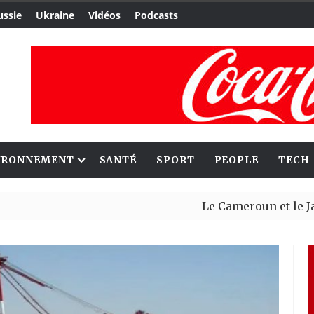
ussie
Ukraine
Vidéos
Podcasts
IRONNEMENT
SANTÉ
SPORT
PEOPLE
TECH
Le Cameroun et le Japon renfo
Ceuta : Rabat affirme avoir a