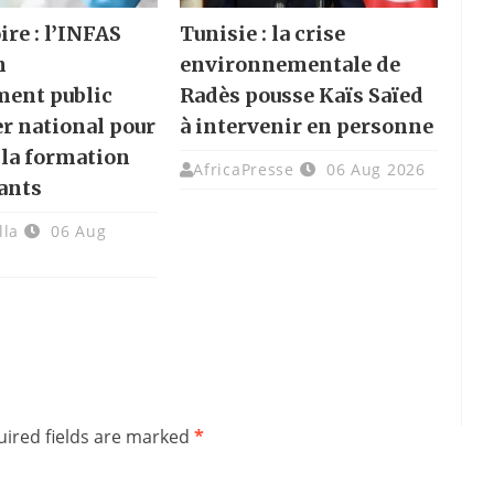
ire : l’INFAS
Tunisie : la crise
n
environnementale de
ment public
Radès pousse Kaïs Saïed
er national pour
à intervenir en personne
 la formation
AfricaPresse
06 Aug 2026
ants
lla
06 Aug
ired fields are marked
*