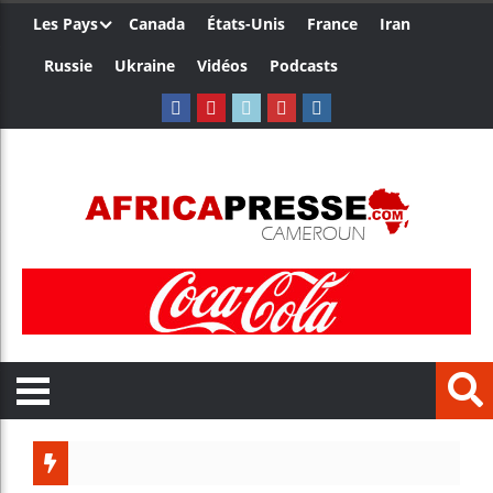
Les Pays
Canada
États-Unis
France
Iran
Russie
Ukraine
Vidéos
Podcasts
Le Camer