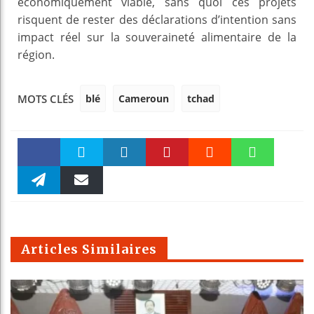
économiquement viable, sans quoi ces projets
risquent de rester des déclarations d’intention sans
impact réel sur la souveraineté alimentaire de la
région.
blé
Cameroun
tchad
MOTS CLÉS
Faceboo
Twitter
linkedin
Pinteres
Reddit
WhatsAp
k
Telegra
Email
t
pt
m
Articles Similaires