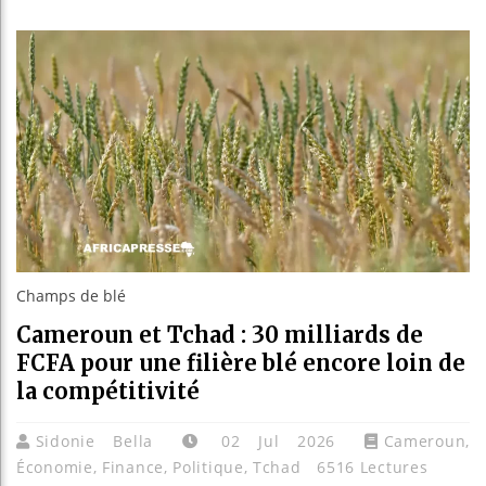
Bassirou
Côte d’I
Tunisie 
Ceuta : 
Champs de blé
Cameroun et Tchad : 30 milliards de
FCFA pour une filière blé encore loin de
la compétitivité
Sidonie Bella
02 Jul 2026
Cameroun
,
Économie
,
Finance
,
Politique
,
Tchad
6516 Lectures