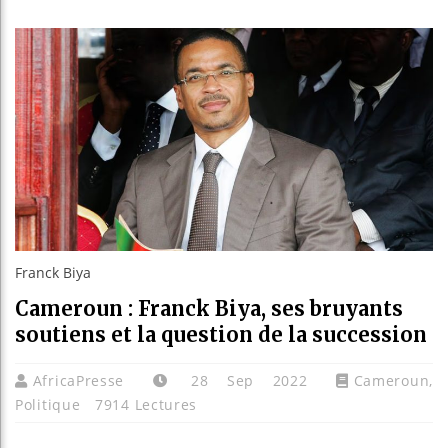
Réfor
Bénin
Alik
Franck Biya
Cameroun : Franck Biya, ses bruyants
soutiens et la question de la succession
AfricaPresse
28 Sep 2022
Cameroun
,
Politique
7914 Lectures