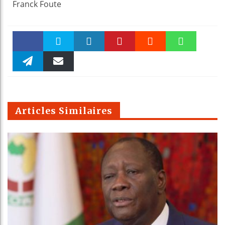
Franck Foute
Faceboo
Twitter
linkedin
Pinteres
Reddit
WhatsAp
k
Telegra
Email
t
pt
m
Articles Similaires