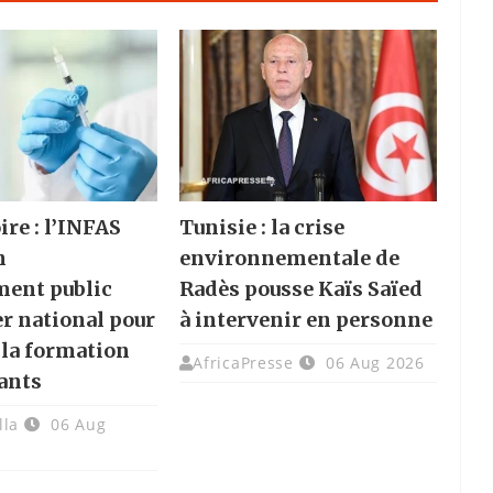
ire : l’INFAS
Tunisie : la crise
n
environnementale de
ment public
Radès pousse Kaïs Saïed
er national pour
à intervenir en personne
 la formation
AfricaPresse
06 Aug 2026
ants
lla
06 Aug