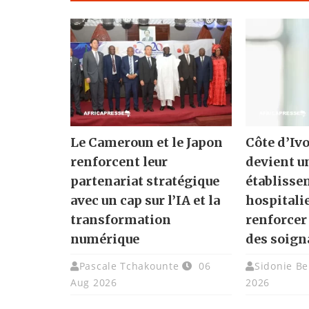
Le Cameroun et le Japon
Côte d’Ivo
renforcent leur
devient u
partenariat stratégique
établisse
avec un cap sur l’IA et la
hospitali
transformation
renforcer
numérique
des soign
Pascale Tchakounte
06
Sidonie Be
Aug 2026
2026