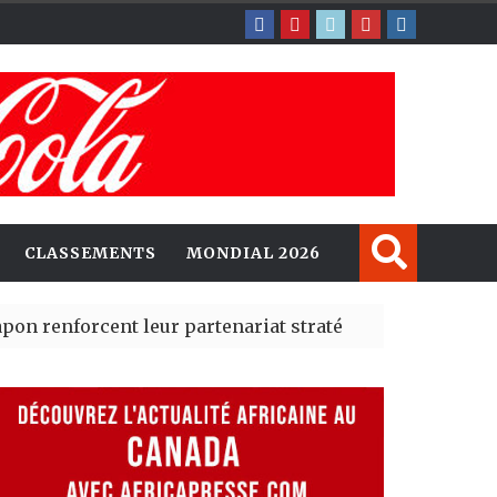
CLASSEMENTS
MONDIAL 2026
rcent leur partenariat stratégique avec un cap sur l’IA
erté Madrid des risques migratoires dès juillet
| 05 Aug 2