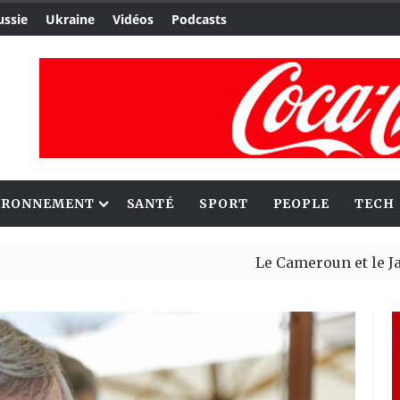
ussie
Ukraine
Vidéos
Podcasts
IRONNEMENT
SANTÉ
SPORT
PEOPLE
TECH
Le Cameroun et le Japon renfo
Ceuta : Rabat affirme avoir al